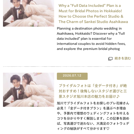
Why a "Full Data Included" Plan is a
Must for Bridal Photos in Hokkaido!
How to Choose the Perfect Studio &
The Charm of Sankei Studio Asahikawa
Planning a destination photo wedding in
Asahikawa, Hokkaido? Discover why a "full
data included" plan is essential for
international couples to avoid hidden fees,
and explore the premium bridal photog
続きを読む
2026.07.12
ブライダルフォトは「全データ付き」が絶
対おすすめ！後悔しないスタジオ選びと三
景スタジオ旭川本店の魅力をお届け♪
旭川でブライダルフォトをお探しのプレ花嫁さん
必見！「全データ付きプラン」を選ぶべき理由
や、予算内で理想のウェディングフォトを叶える
コツを分かりやすく解説します。この記事を読め
ば、写真選びで迷わない、大満足のフォトウェデ
ィングの秘訣がすべて分かります♡