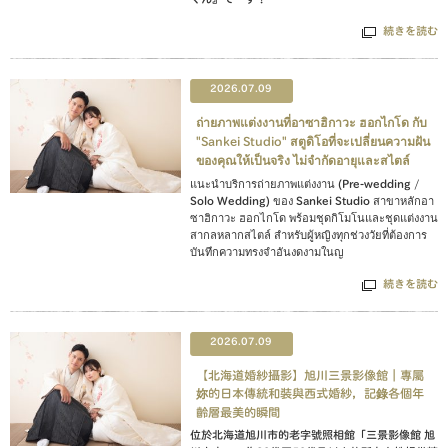
続きを読む
2026.07.09
ถ่ายภาพแต่งงานที่อาซาฮิกาวะ ฮอกไกโด กับ
"Sankei Studio" สตูดิโอที่จะเปลี่ยนความฝัน
ของคุณให้เป็นจริง ไม่จำกัดอายุและสไตล์
แนะนำบริการถ่ายภาพแต่งงาน (Pre-wedding /
Solo Wedding) ของ Sankei Studio สาขาหลักอา
ซาฮิกาวะ ฮอกไกโด พร้อมชุดกิโมโนและชุดแต่งงาน
สากลหลากสไตล์ สำหรับผู้หญิงทุกช่วงวัยที่ต้องการ
บันทึกความทรงจำอันงดงามในญ
続きを読む
2026.07.09
【北海道婚紗攝影】旭川三景影像館｜專屬
妳的日本傳統和裝與西式婚紗，記錄各個年
齡層最美的瞬間
位於北海道旭川市的老字號照相館「三景影像館 旭