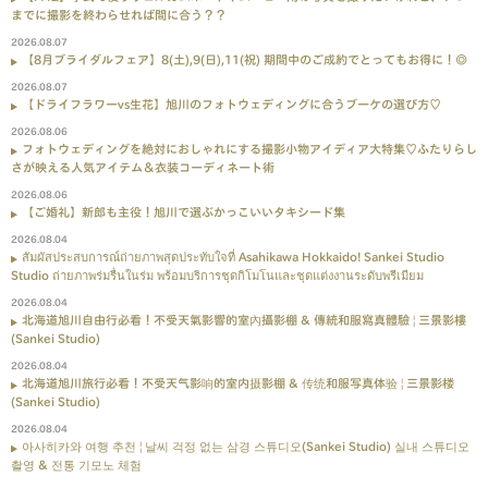
までに撮影を終わらせれば間に合う？？
2026.08.07
【8月ブライダルフェア】8(土),9(日),11(祝) 期間中のご成約でとってもお得に！◎
2026.08.07
【ドライフラワーvs生花】旭川のフォトウェディングに合うブーケの選び方♡
2026.08.06
フォトウェディングを絶対におしゃれにする撮影小物アイディア大特集♡ふたりらし
さが映える人気アイテム＆衣装コーディネート術
2026.08.06
【ご婚礼】新郎も主役！旭川で選ぶかっこいいタキシード集
2026.08.04
สัมผัสประสบการณ์ถ่ายภาพสุดประทับใจที่ Asahikawa Hokkaido! Sankei Studio
Studio ถ่ายภาพร่มรื่นในร่ม พร้อมบริการชุดกิโมโนและชุดแต่งงานระดับพรีเมียม
2026.08.04
北海道旭川自由行必看！不受天氣影響的室內攝影棚 & 傳統和服寫真體驗 | 三景影樓
(Sankei Studio)
2026.08.04
北海道旭川旅行必看！不受天气影响的室内摄影棚 & 传统和服写真体验 | 三景影楼
(Sankei Studio)
2026.08.04
아사히카와 여행 추천 | 날씨 걱정 없는 삼경 스튜디오(Sankei Studio) 실내 스튜디오
촬영 & 전통 기모노 체험