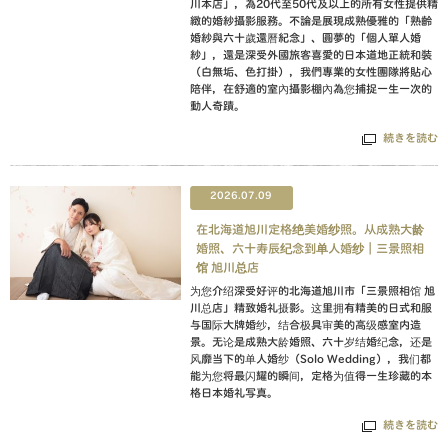
川本店」，為20代至50代及以上的所有女性提供精
緻的婚紗攝影服務。不論是展現成熟優雅的「熟齡
婚紗與六十歲還曆紀念」、圓夢的「個人單人婚
紗」，還是深受外國旅客喜愛的日本道地正統和裝
（白無垢、色打掛），我們專業的女性團隊將貼心
陪伴，在舒適的室內攝影棚內為您捕捉一生一次的
動人奇蹟。
続きを読む
2026.07.09
在北海道旭川定格绝美婚纱照。从成熟大龄
婚照、六十寿辰纪念到单人婚纱｜三景照相
馆 旭川总店
为您介绍深受好评的北海道旭川市「三景照相馆 旭
川总店」精致婚礼摄影。这里拥有精美的日式和服
与国际大牌婚纱，结合极具审美的高级感室内造
景。无论是成熟大龄婚照、六十岁结婚纪念，还是
风靡当下的单人婚纱（Solo Wedding），我们都
能为您将最闪耀的瞬间，定格为值得一生珍藏的本
格日本婚礼写真。
続きを読む