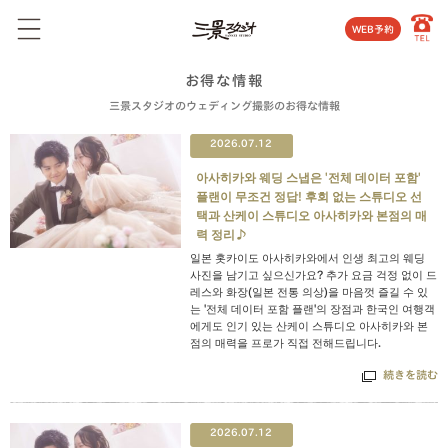
WEB予約
お得な情報
三景スタジオのウェディング撮影のお得な情報
2026.07.12
아사히카와 웨딩 스냅은 '전체 데이터 포함'
플랜이 무조건 정답! 후회 없는 스튜디오 선
택과 산케이 스튜디오 아사히카와 본점의 매
력 정리♪
일본 홋카이도 아사히카와에서 인생 최고의 웨딩
사진을 남기고 싶으신가요? 추가 요금 걱정 없이 드
레스와 화장(일본 전통 의상)을 마음껏 즐길 수 있
는 '전체 데이터 포함 플랜'의 장점과 한국인 여행객
에게도 인기 있는 산케이 스튜디오 아사히카와 본
점의 매력을 프로가 직접 전해드립니다.
続きを読む
2026.07.12