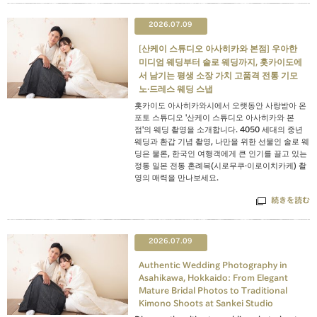
2026.07.09
[산케이 스튜디오 아사히카와 본점] 우아한
미디엄 웨딩부터 솔로 웨딩까지, 홋카이도에
서 남기는 평생 소장 가치 고품격 전통 기모
노·드레스 웨딩 스냅
홋카이도 아사히카와시에서 오랫동안 사랑받아 온
포토 스튜디오 '산케이 스튜디오 아사히카와 본
점'의 웨딩 촬영을 소개합니다. 4050 세대의 중년
웨딩과 환갑 기념 촬영, 나만을 위한 선물인 솔로 웨
딩은 물론, 한국인 여행객에게 큰 인기를 끌고 있는
정통 일본 전통 혼례복(시로무쿠·이로이치카케) 촬
영의 매력을 만나보세요.
続きを読む
2026.07.09
Authentic Wedding Photography in
Asahikawa, Hokkaido: From Elegant
Mature Bridal Photos to Traditional
Kimono Shoots at Sankei Studio