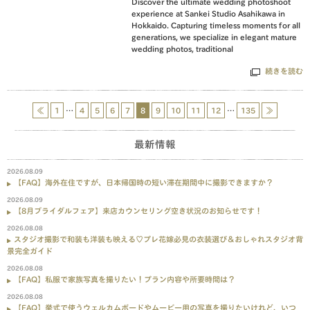
Discover the ultimate wedding photoshoot
experience at Sankei Studio Asahikawa in
Hokkaido. Capturing timeless moments for all
generations, we specialize in elegant mature
wedding photos, traditional
続きを読む
≪
1
…
4
5
6
7
8
9
10
11
12
…
135
≫
最新情報
2026.08.09
【FAQ】海外在住ですが、日本帰国時の短い滞在期間中に撮影できますか？
2026.08.09
【8月ブライダルフェア】来店カウンセリング空き状況のお知らせです！
2026.08.08
スタジオ撮影で和装も洋装も映える♡プレ花嫁必見の衣装選び＆おしゃれスタジオ背
景完全ガイド
2026.08.08
【FAQ】私服で家族写真を撮りたい！プラン内容や所要時間は？
2026.08.08
【FAQ】挙式で使うウェルカムボードやムービー用の写真を撮りたいけれど、いつ