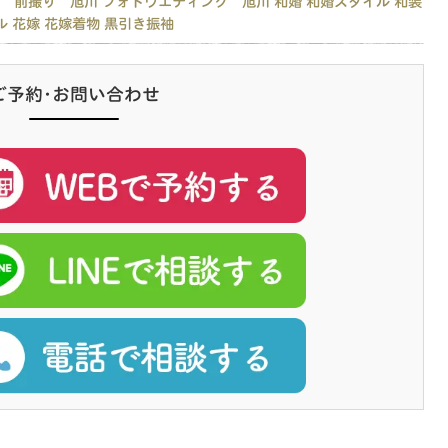
 前撮り 旭川
フォトウエディング 旭川
和婚
和婚スタイル
和装
ル
花嫁
花嫁着物
黒引き振袖
ご予約･お問い合わせ