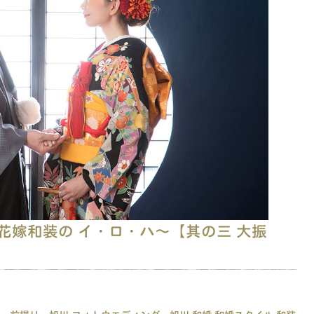
〜花嫁和装の イ・ロ・ハ〜【其の三 大振