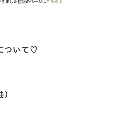
だきました初回のページは
こちら♪
について♡
袖）