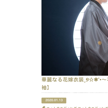
華麗なる花嫁衣装˳୭☆❃˚•
袖】
2020.01.13