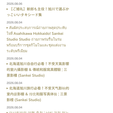
2026.08.06
【ご婚礼】新郎も主役！旭川で選ぶか
っこいいタキシード集
2026.08.04
สัมผัสประสบการณ์ถ่ายภาพสุดประทับ
ใจที่ Asahikawa Hokkaido! Sankei
Studio Studio ถ่ายภาพร่มรื่นในร่ม
พร้อมบริการชุดกิโมโนและชุดแต่งงาน
ระดับพรีเมียม
2026.08.04
北海道旭川自由行必看！不受天氣影響
的室內攝影棚 & 傳統和服寫真體驗 | 三
景影樓 (Sankei Studio)
2026.08.04
北海道旭川旅行必看！不受天气影响的
室内摄影棚 & 传统和服写真体验 | 三景
影楼 (Sankei Studio)
2026.08.04
아사히카와 여행 추천 | 날씨 걱정 없는