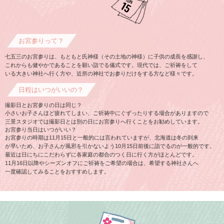
お宮参りって？
七五三のお宮参りは、もともと氏神様（その土地の神様）に子供の成長を感謝し、
これからも健やかであることを願い詣でる儀式です。現代では、ご祈祷をして
いる大きい神社へ行く方や、近所の神社でお参りだけをする方など様々です。
日程はいつがいいの？
撮影日とお宮参りの日は同じ？
小さいお子さんほど疲れてしまい、ご祈祷中にぐずったりする場合がありますので
三景スタジオでは撮影日とは別の日にお宮参りへ行くことをお勧めしています。
お宮参り当日はいつがいい？
お宮参りの時期は11月15日と一般的には言われていますが、北海道は冬の到来
が早いため、お子さんが風邪を引かないよう10月15日前後に詣でるのが一般的です。
最近は日にちにこだわらずに各家庭の都合のつく日に行く方がほとんどです。
11月16日以降やシーズンオフにご祈祷をご希望の場合は、希望する神社さんへ
一度確認してみることをおすすめします。