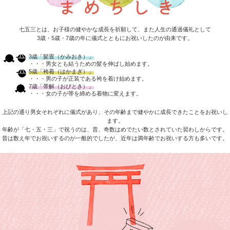
お宮参りに出発！
当日中にご返却ください。
七五三とは、お子様の健やかな成長を祈願して、また人生の通過儀礼として
3歳・5歳・7歳の年に儀式とともにお祝いしたのが由来です。
3歳「髪置（かみおき）」
・・・男女とも結うための髪を伸ばし始めます。
5歳「袴着（はかまぎ）」
・・・男の子が正装である袴を着け始めます。
7歳「帯解（おびとき）」
・・・女の子が帯を締める着物に変えます。
上記の通り男女それぞれに儀式があり、その年齢まで健やかに成長できたことをお祝いし
ます。
年齢が「七・五・三」で祝うのは、昔、奇数はめでたい数とされていた習わしからです。
昔は数え年でお祝いするのが一般的でしたが、近年は満年齢でお祝いする方も多いです。