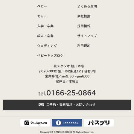
ベビー
よくある質問
七五三
会社概要
入学・卒業
採用情報
成人・卒業
サイトマップ
ウェディング
利用規約
ベビーキッズロケ
三景スタジオ 旭川本店
〒070-0032 旭川市2条通12丁目右3号
営業時間／am9:30～pm6:00
定休日／水曜日
0166-25-0864
tel.
ご予約・資料請求・お問い合わせ
Copyright©
SANKEI STUDIO
All Rights Reserved.