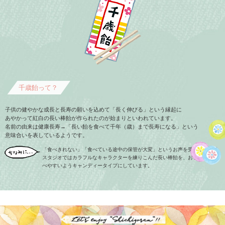
千歳飴って？
子供の健やかな成長と長寿の願いを込めて「長く伸びる」という縁起に
あやかって紅白の長い棒飴が作られたのが始まりといわれています。
名前の由来は健康長寿→「長い飴を食べて千年（歳）まで長寿になる」という
意味合いを表しているようです。
「食べきれない」「食べている途中の保管が大変」というお声を受けて、三景
スタジオ
ではカラフルなキャラクターを練りこんだ長い棒飴を、お子さんが食
べやすいよう
キャンディータイプにしています。