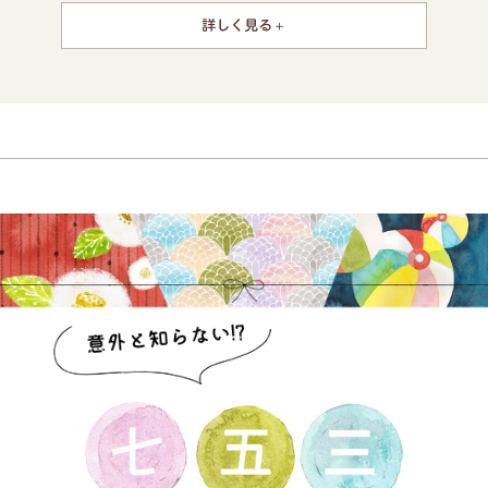
詳しく見る
レンタルセット内容
お宮参り用の着物
着付用の小物フルセット(手ぶらでOK)
ヘアメイク
髪飾り(女児のみ)
着付
ご返却後三景スタジオでクリーニング
お宮参り当日の流れ
ご予約のお時間にご来店ください。
着物を選んでお着替えします。