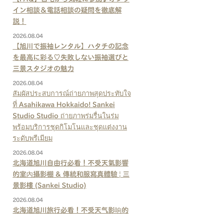
イン相談＆電話相談の疑問を徹底解
説！
2026.08.04
【旭川で振袖レンタル】ハタチの記念
を最高に彩る♡失敗しない振袖選びと
三景スタジオの魅力
2026.08.04
สัมผัสประสบการณ์ถ่ายภาพสุดประทับใจ
ที่ Asahikawa Hokkaido! Sankei
Studio Studio ถ่ายภาพร่มรื่นในร่ม
พร้อมบริการชุดกิโมโนและชุดแต่งงาน
ระดับพรีเมียม
2026.08.04
北海道旭川自由行必看！不受天氣影響
的室內攝影棚 & 傳統和服寫真體驗 | 三
景影樓 (Sankei Studio)
2026.08.04
北海道旭川旅行必看！不受天气影响的