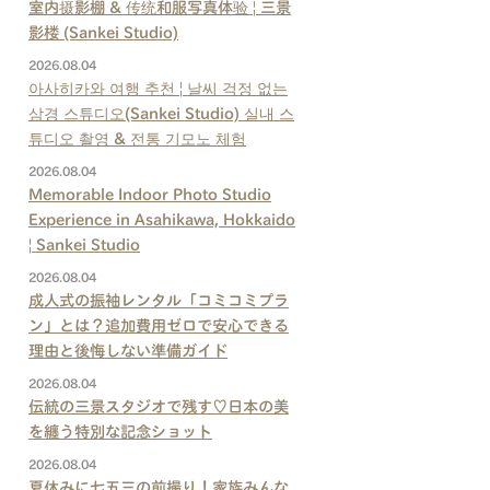
室内摄影棚 & 传统和服写真体验 | 三景
影楼 (Sankei Studio)
2026.08.04
아사히카와 여행 추천 | 날씨 걱정 없는
삼경 스튜디오(Sankei Studio) 실내 스
튜디오 촬영 & 전통 기모노 체험
2026.08.04
Memorable Indoor Photo Studio
Experience in Asahikawa, Hokkaido
| Sankei Studio
2026.08.04
成人式の振袖レンタル「コミコミプラ
ン」とは？追加費用ゼロで安心できる
理由と後悔しない準備ガイド
2026.08.04
伝統の三景スタジオで残す♡日本の美
を纏う特別な記念ショット
2026.08.04
夏休みに七五三の前撮り！家族みんな