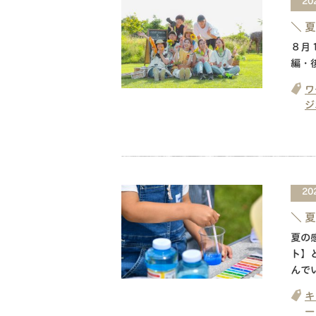
20
＼ 
８月
編・
ワ
ジ
20
＼ 
夏の
ト】
んで
キ
ー