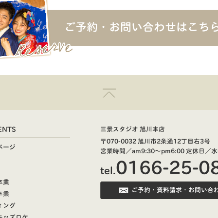
ご予約・お問い合わせはこち
ENTS
三景スタジオ 旭川本店
〒070-0032 旭川市2条通12丁目右3号
ページ
営業時間／am9:30～pm6:00
定休日／水
0166-25-0
tel.
卒業
ご予約・資料請求・お問い合
卒業
ィング
キッズロケ