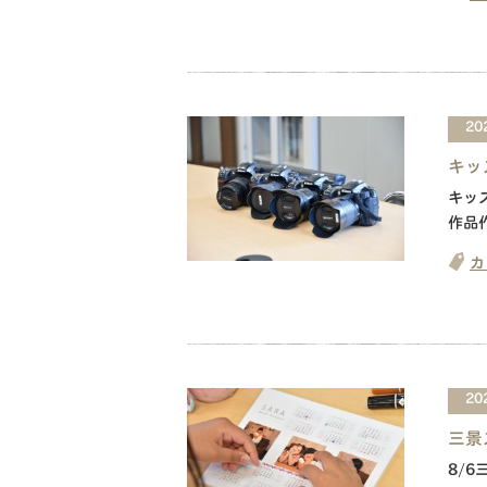
20
キッ
キッ
作品
カ
20
三景
8/