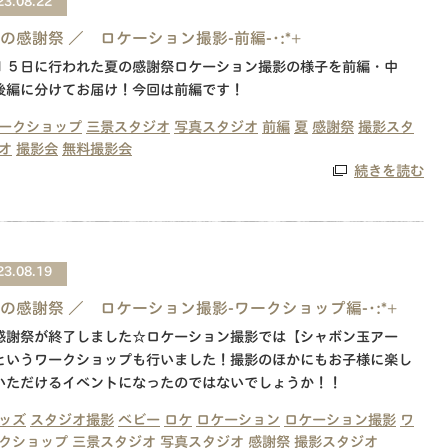
23.08.22
夏の感謝祭 ／ ロケーション撮影-前編-･:*+
１５日に行われた夏の感謝祭ロケーション撮影の様子を前編・中
後編に分けてお届け！今回は前編です！
ークショップ
三景スタジオ
写真スタジオ
前編
夏
感謝祭
撮影スタ
オ
撮影会
無料撮影会
続きを読む
23.08.19
夏の感謝祭 ／ ロケーション撮影-ワークショップ編-･:*+
感謝祭が終了しました☆ロケーション撮影では【シャボン玉アー
というワークショップも行いました！撮影のほかにもお子様に楽し
いただけるイベントになったのではないでしょうか！！
ッズ
スタジオ撮影
ベビー
ロケ
ロケーション
ロケーション撮影
ワ
クショップ
三景スタジオ
写真スタジオ
感謝祭
撮影スタジオ