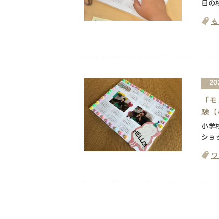
日の
も
20
「モ
験【
小学
ショ
ワ