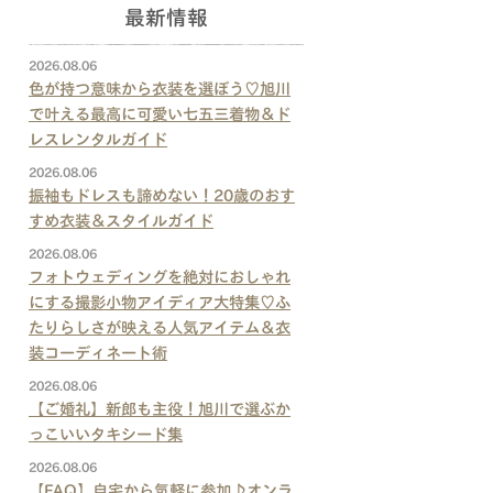
最新情報
2026.08.06
色が持つ意味から衣装を選ぼう♡旭川
で叶える最高に可愛い七五三着物＆ド
レスレンタルガイド
2026.08.06
振袖もドレスも諦めない！20歳のおす
すめ衣装＆スタイルガイド
2026.08.06
フォトウェディングを絶対におしゃれ
にする撮影小物アイディア大特集♡ふ
たりらしさが映える人気アイテム＆衣
装コーディネート術
2026.08.06
【ご婚礼】新郎も主役！旭川で選ぶか
っこいいタキシード集
2026.08.06
【FAQ】自宅から気軽に参加♪オンラ