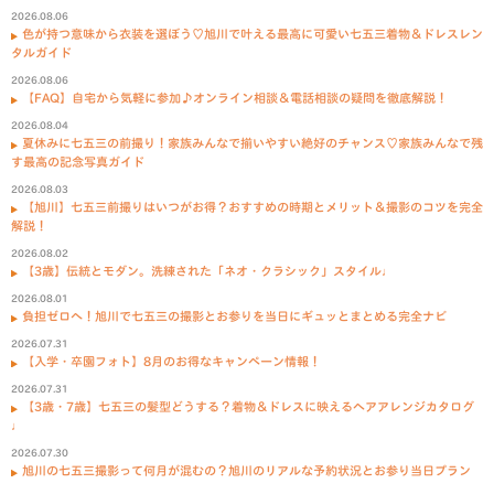
2026.08.06
色が持つ意味から衣装を選ぼう♡旭川で叶える最高に可愛い七五三着物＆ドレスレン
タルガイド
2026.08.06
【FAQ】自宅から気軽に参加♪オンライン相談＆電話相談の疑問を徹底解説！
2026.08.04
夏休みに七五三の前撮り！家族みんなで揃いやすい絶好のチャンス♡家族みんなで残
す最高の記念写真ガイド
2026.08.03
【旭川】七五三前撮りはいつがお得？おすすめの時期とメリット＆撮影のコツを完全
解説！
2026.08.02
【3歳】伝統とモダン。洗練された「ネオ・クラシック」スタイル♩
2026.08.01
負担ゼロへ！旭川で七五三の撮影とお参りを当日にギュッとまとめる完全ナビ
2026.07.31
【入学・卒園フォト】8月のお得なキャンペーン情報！
2026.07.31
【3歳・7歳】七五三の髪型どうする？着物＆ドレスに映えるヘアアレンジカタログ
♩
2026.07.30
旭川の七五三撮影って何月が混むの？旭川のリアルな予約状況とお参り当日プラン