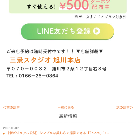
ご来店予約は随時受付中です！！
▼店舗詳細▼
三景スタジオ 旭川本店
〒０７０−００３２ 旭川市２条１２丁目右３号
TEL：0166−25−0864
＜前の記事
一覧に戻る
次の記事＞
最新情報
2026.08.07
【新ビジュアル公開】シンプルな美しさで撮影できる「Éclore」˚✧₊