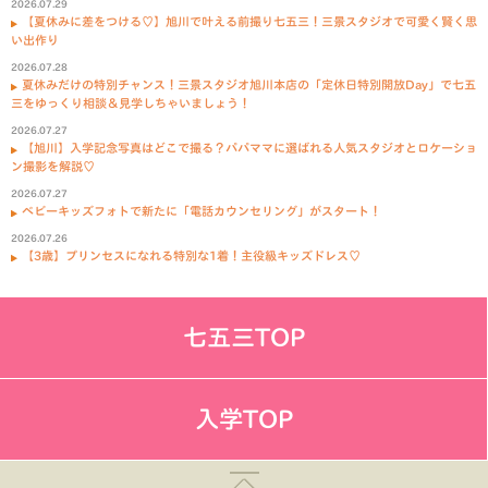
2026.07.29
【夏休みに差をつける♡】旭川で叶える前撮り七五三！三景スタジオで可愛く賢く思
い出作り
2026.07.28
夏休みだけの特別チャンス！三景スタジオ旭川本店の「定休日特別開放Day」で七五
三をゆっくり相談＆見学しちゃいましょう！
2026.07.27
【旭川】入学記念写真はどこで撮る？パパママに選ばれる人気スタジオとロケーショ
ン撮影を解説♡
2026.07.27
ベビーキッズフォトで新たに「電話カウンセリング」がスタート！
2026.07.26
【3歳】プリンセスになれる特別な1着！主役級キッズドレス♡
七五三TOP
入学TOP