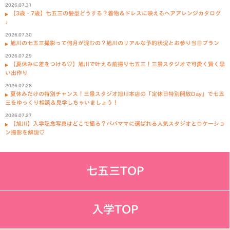
2026.07.31
【3歳・7歳】七五三の髪型どうする？着物＆ドレスに映えるヘアアレンジカタログ
♩
2026.07.30
旭川の七五三撮影って何月が混むの？旭川のリアルな予約状況とお参り当日プラン
2026.07.29
【夏休みに差をつける♡】旭川で叶える前撮り七五三！三景スタジオで可愛く賢く思
い出作り
2026.07.28
夏休みだけの特別チャンス！三景スタジオ旭川本店の「定休日特別開放Day」で七五
三をゆっくり相談＆見学しちゃいましょう！
2026.07.27
【旭川】入学記念写真はどこで撮る？パパママに選ばれる人気スタジオとロケーショ
ン撮影を解説♡
七五三TOP
入学TOP