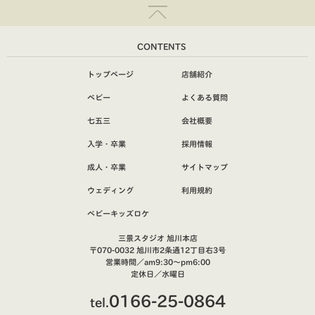
CONTENTS
トップページ
店舗紹介
ベビー
よくある質問
七五三
会社概要
入学・卒業
採用情報
成人・卒業
サイトマップ
ウェディング
利用規約
ベビーキッズロケ
三景スタジオ 旭川本店
〒070-0032 旭川市2条通12丁目右3号
営業時間／am9:30～pm6:00
定休日／水曜日
0166-25-0864
tel.