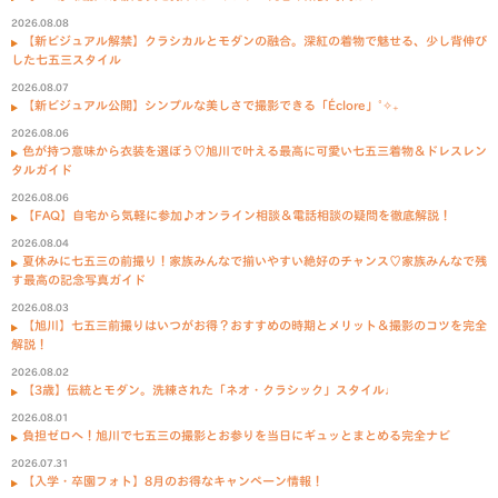
2026.08.08
【新ビジュアル解禁】クラシカルとモダンの融合。深紅の着物で魅せる、少し背伸び
した七五三スタイル
2026.08.07
【新ビジュアル公開】シンプルな美しさで撮影できる「Éclore」˚✧₊
2026.08.06
色が持つ意味から衣装を選ぼう♡旭川で叶える最高に可愛い七五三着物＆ドレスレン
タルガイド
2026.08.06
【FAQ】自宅から気軽に参加♪オンライン相談＆電話相談の疑問を徹底解説！
2026.08.04
夏休みに七五三の前撮り！家族みんなで揃いやすい絶好のチャンス♡家族みんなで残
す最高の記念写真ガイド
2026.08.03
【旭川】七五三前撮りはいつがお得？おすすめの時期とメリット＆撮影のコツを完全
解説！
2026.08.02
【3歳】伝統とモダン。洗練された「ネオ・クラシック」スタイル♩
2026.08.01
負担ゼロへ！旭川で七五三の撮影とお参りを当日にギュッとまとめる完全ナビ
2026.07.31
【入学・卒園フォト】8月のお得なキャンペーン情報！