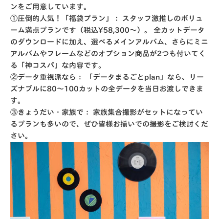
ンをご用意しています。
①圧倒的人気！「福袋プラン」：
スタッフ激推しのボリュ
ーム満点プランです（税込¥58,300〜）。
全カットデータ
のダウンロードに加え、選べるメインアルバム、さらにミニ
アルバムやフレームなどのオプション商品が2つも付いてく
る「神コスパ」な内容です。
②データ重視派なら：
「データまるごとplan」なら、リー
ズナブルに80〜100カットの全データを当日お渡しできま
す。
③きょうだい・家族で：
家族集合撮影がセットになってい
るプランも多いので、ぜひ皆様お揃いでの撮影をご検討くだ
さい。