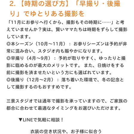
2. 【時期の選び方】「早撮り・後撮
り」でゆとりある撮影を
「11月にお参りへ行くから、撮影もその時期に……」と考
えていませんか？実は、賢いママたちは時期をずらして撮影
しています。
◎本シーズン（10月〜11月）：
お参りシーズンは予約が非
常に混み合い、スタジオ内も賑やかになります。
◎早撮り（4月〜9月）：
予約が取りやすく、ゆったりと撮
影に臨めるのが最大のメリットです。
また、日焼けをする
前に撮影を済ませたいという方にも選ばれています。
◎後撮り（12月〜2月）：
落ち着いた環境で、冬の記念と
して撮影するのもおすすめです。
三景スタジオでは通年で撮影を承っていますので、ご家族の
都合に合わせて最適なタイミングをお選びいただけます。
▼LINEで気軽に相談！
衣装の空き状況や、お子様に似合う