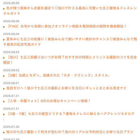
2026.08.06
色が持つ意味から衣装を選ぼう♡旭川で叶える最高に可愛い七五三着物＆ドレスレン
タルガイド
2026.08.06
【FAQ】自宅から気軽に参加♪オンライン相談＆電話相談の疑問を徹底解説！
2026.08.04
夏休みに七五三の前撮り！家族みんなで揃いやすい絶好のチャンス♡家族みんなで残
す最高の記念写真ガイド
2026.08.03
【旭川】七五三前撮りはいつがお得？おすすめの時期とメリット＆撮影のコツを完全
解説！
2026.08.02
【3歳】伝統とモダン。洗練された「ネオ・クラシック」スタイル♩
2026.08.01
負担ゼロへ！旭川で七五三の撮影とお参りを当日にギュッとまとめる完全ナビ
2026.07.31
【入学・卒園フォト】8月のお得なキャンペーン情報！
2026.07.31
【3歳・7歳】七五三の髪型どうする？着物＆ドレスに映えるヘアアレンジカタログ
♩
2026.07.30
旭川の七五三撮影って何月が混むの？旭川のリアルな予約状況とお参り当日プラン
2026.07.29