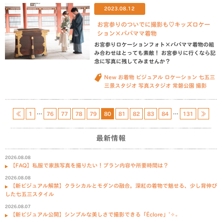
2023.08.12
お宮参りのついでに撮影も♡キッズロケー
ション×パパママ着物
お宮参りロケーションフォト×パパママ着物の組
み合わせはとっても素敵！ お宮参りに行くなら記
念に写真に残してみませんか？
New
お着物
ビジュアル
ロケーション
七五三
三景スタジオ
写真スタジオ
常磐公園
撮影
≪
1
…
76
77
78
79
80
81
82
83
84
…
131
≫
最新情報
2026.08.08
【FAQ】私服で家族写真を撮りたい！プラン内容や所要時間は？
2026.08.08
【新ビジュアル解禁】クラシカルとモダンの融合。深紅の着物で魅せる、少し背伸び
した七五三スタイル
2026.08.07
【新ビジュアル公開】シンプルな美しさで撮影できる「Éclore」˚✧₊