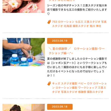
シーズン前の今がチャンス！三景スタジオ旭川本
店で撮影できる七五三の撮影をご紹介いたします
♡
753
ロケーション
七五三
三景スタジオ
写真
スタジオ
北海道
撮影スタジオ
旭川
神社
2023.08.19
＼ 夏の感謝祭 ／ ロケーション撮影-ワー
クショップ編-･:*+
夏の感謝祭が終了しました☆ロケーション撮影で
は【シャボン玉アート】というワークショップも
行いました！撮影のほかにもお子様に楽しんでい
ただけるイベントになったのではないでしょう
か！！
キッズ
スタジオ撮影
ベビー
ロケ
ロケーショ
ン
ロケーション撮影
ワークショップ
三景ス
タジオ
写真スタジオ
感謝祭
撮影スタジオ
2023.08.18