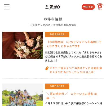
WEB予約
お得な情報
三景スタジオのキッズ撮影のお得な情報
2023.08.22
【お客様紹介】NEWビジュアルを着用して
くれたましろちゃんです❣️
森と湖で七五三撮影してくれた「ましろちゃん」
のご紹介です♡新ビジュアルの鹿衣装を着てくれ
ました！！
七五三
三景スタジオ
写真スタジオ
北海道
撮
影スタジオ
新ビジュアル
旭川
森と湖
2023.08.22
＼ 夏の感謝祭 ／ ロケーション撮影-前
編-･:*+
８月１５日に行われた夏の感謝祭ロケーション撮