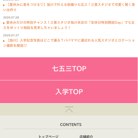
【夏休みに差をつける♡】旭川で叶える前撮り七五三！三景スタジオで可愛く賢く思
い出作り
2026.07.28
夏休みだけの特別チャンス！三景スタジオ旭川本店の「定休日特別開放Day」で七五
三をゆっくり相談＆見学しちゃいましょう！
2026.07.27
【旭川】入学記念写真はどこで撮る？パパママに選ばれる人気スタジオとロケーショ
ン撮影を解説♡
七五三TOP
入学TOP
CONTENTS
トップページ
店舗紹介