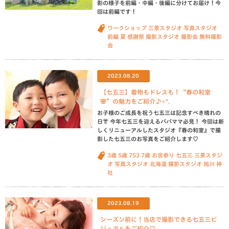
影の様子を前編・中編・後編に分けてお届け！今
回は前編です！
ワークショップ
三景スタジオ
写真スタジオ
前編
夏
感謝祭
撮影スタジオ
撮影会
無料撮影
会
2023.08.20
【七五三】着物もドレスも！“春の和室
🌸”の魅力をご紹介♪+*.
お子様のご成長を祝う七五三は記念すべき晴れの
日👘 今年七五三を迎えるパパママ必見！ 今回は新
しくリニューアルしたスタジオ『春の和室』で撮
影した七五三のお写真をご紹介します♡
3歳
5歳
753
7歳
お宮参り
七五三
三景スタジ
オ
写真スタジオ
北海道
撮影スタジオ
旭川
神
社
2023.08.19
シーズン前に！当店で撮影できる七五三ビ
ジュアルをご紹介♡