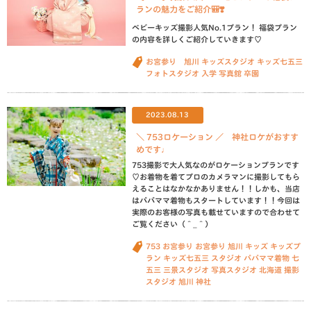
ランの魅力をご紹介🎒❣️
ベビーキッズ撮影人気No.1プラン！ 福袋プラン
の内容を詳しくご紹介していきます♡
お宮参り 旭川
キッズスタジオ
キッズ七五三
フォトスタジオ
入学
写真舘
卒園
2023.08.13
＼ 753ロケーション ／ 神社ロケがおすす
めです♩
753撮影で大人気なのがロケーションプランです
♡お着物を着てプロのカメラマンに撮影してもら
えることはなかなかありません！！しかも、当店
はパパママ着物もスタートしています！！今回は
実際のお客様の写真も載せていますので合わせて
ご覧ください（＾_＾）
753
お宮参り
お宮参り 旭川
キッズ
キッズプ
ラン
キッズ七五三
スタジオ
パパママ着物
七
五三
三景スタジオ
写真スタジオ
北海道
撮影
スタジオ
旭川
神社