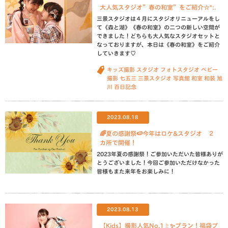
大人気スタジオ”春の和室”をご紹介☆*:.
三景スタジオは４月にスタジオリニューアルをし
て《森と湖》《春の和室》の二つの新しい空間が
できました！どちらも大人気なスタジオセットと
なっておりますが、本日は《春の和室》をご紹介
していきます♡
キッズ撮影
スタジオ
フォトスタジオ
ベビー
撮影
七五三
三景スタジオ
写真館
和室
和装
旭
川
百日記念
2023.08.18
🌈夏の感謝祭🍉今年はロケ&スタジオ ２
カ所で開催！
2023年夏の感謝祭！ご参加いただいた皆様ありが
とうございました！今回ご参加いただけなかった
皆様もまた来年をお楽しみに！
2023.08.13
【Kids】撮影人気No.1☝︎✨プラン！福袋プ