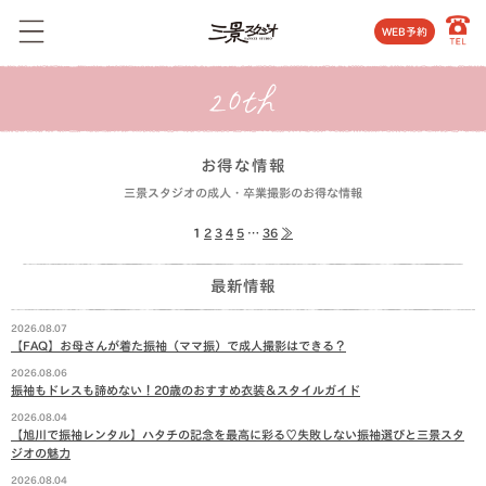
WEB予約
お得な情報
三景スタジオの成人・卒業撮影のお得な情報
1
2
3
4
5
…
36
≫
最新情報
2026.08.07
【FAQ】お母さんが着た振袖（ママ振）で成人撮影はできる？
2026.08.06
振袖もドレスも諦めない！20歳のおすすめ衣装＆スタイルガイド
2026.08.04
【旭川で振袖レンタル】ハタチの記念を最高に彩る♡失敗しない振袖選びと三景スタ
ジオの魅力
2026.08.04