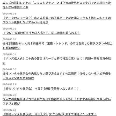
成人式の振袖レンタル「コミコミプラン」とは？追加費用ゼロで安心できる理由と後
悔しない準備ガイド
2026.08.03
【データのみで十分？】成人式前撮りは写真データだけ購入できる！旭川のおすすめ
プラン＆後悔しないアルバム活用法
2026.08.02
【FAQ】振袖の前撮りと成人式当日、同じ着物を着られる？
2026.08.01
振袖2着撮影が大人気！前撮りで「王道・トレンド」の両方を楽しむ贅沢プランの魅力
を徹底解説♡
2026.07.31
【メンズ成人式】二十歳の節目はスーツと袴で特別な思い出に！両親へ贈る写真の魅
力
2026.07.30
振袖レンタル展示会の失敗しない選び方＆おすすめ活用術！後悔しない成人式準備を
三景スタジオが徹底解説
2026.07.29
【振袖レンタル展示会】 本日から5日間開催いたします！！
2026.07.28
成人式の後撮りはいつが正解？旭川で振袖もドレスも叶うおすすめ時期と失敗しない
スタジオ選び
2026.07.28
【振袖レンタル展示会】 明日7/29(水)から8/2(日)まで開催いたします！