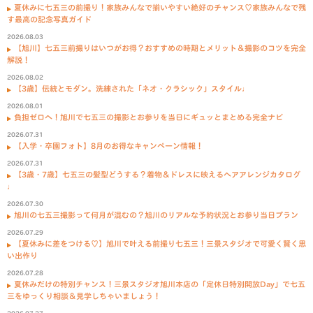
夏休みに七五三の前撮り！家族みんなで揃いやすい絶好のチャンス♡家族みんなで残
す最高の記念写真ガイド
2026.08.03
【旭川】七五三前撮りはいつがお得？おすすめの時期とメリット＆撮影のコツを完全
解説！
2026.08.02
【3歳】伝統とモダン。洗練された「ネオ・クラシック」スタイル♩
2026.08.01
負担ゼロへ！旭川で七五三の撮影とお参りを当日にギュッとまとめる完全ナビ
2026.07.31
【入学・卒園フォト】8月のお得なキャンペーン情報！
2026.07.31
【3歳・7歳】七五三の髪型どうする？着物＆ドレスに映えるヘアアレンジカタログ
♩
2026.07.30
旭川の七五三撮影って何月が混むの？旭川のリアルな予約状況とお参り当日プラン
2026.07.29
【夏休みに差をつける♡】旭川で叶える前撮り七五三！三景スタジオで可愛く賢く思
い出作り
2026.07.28
夏休みだけの特別チャンス！三景スタジオ旭川本店の「定休日特別開放Day」で七五
三をゆっくり相談＆見学しちゃいましょう！