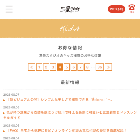
WEB予約
お得な情報
三景スタジオのキッズ撮影のお得な情報
≪
1
2
3
4
5
6
7
8
…
36
≫
最新情報
2026.08.07
【新ビジュアル公開】シンプルな美しさで撮影できる「Éclore」˚✧₊
2026.08.06
色が持つ意味から衣装を選ぼう♡旭川で叶える最高に可愛い七五三着物＆ドレスレン
タルガイド
2026.08.06
【FAQ】自宅から気軽に参加♪オンライン相談＆電話相談の疑問を徹底解説！
2026.08.04