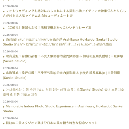
2026.08.06
フォトウェディングを絶対におしゃれにする撮影小物アイディア大特集♡ふたりらし
さが映える人気アイテム＆衣装コーディネート術
2026.08.06
【ご婚礼】新郎も主役！旭川で選ぶかっこいいタキシード集
2026.08.04
สัมผัสประสบการณ์ถ่ายภาพสุดประทับใจที่ Asahikawa Hokkaido! Sankei Studio
Studio ถ่ายภาพร่มรื่นในร่ม พร้อมบริการชุดกิโมโนและชุดแต่งงานระดับพรีเมียม
2026.08.04
北海道旭川自由行必看！不受天氣影響的室內攝影棚 & 傳統和服寫真體驗 | 三景影樓
(Sankei Studio)
2026.08.04
北海道旭川旅行必看！不受天气影响的室内摄影棚 & 传统和服写真体验 | 三景影楼
(Sankei Studio)
2026.08.04
아사히카와 여행 추천 | 날씨 걱정 없는 삼경 스튜디오(Sankei Studio) 실내 스튜디오
촬영 & 전통 기모노 체험
2026.08.04
Memorable Indoor Photo Studio Experience in Asahikawa, Hokkaido | Sankei
Studio
2026.08.04
伝統の三景スタジオで残す♡日本の美を纏う特別な記念ショット