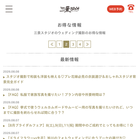
WEB予約
お得な情報
三景スタジオのウェディング撮影のお得な情報
≪
1
2
3
4
≫
最新情報
2026.08.08
スタジオ撮影で和装も洋装も映える♡プレ花嫁必見の衣装選び＆おしゃれスタジオ背
景完全ガイド
2026.08.08
【FAQ】私服で家族写真を撮りたい！プラン内容や所要時間は？
2026.08.08
【FAQ】挙式で使うウェルカムボードやムービー用の写真を撮りたいけれど、いつ
までに撮影を終わらせれば間に合う？？
2026.08.07
【8月ブライダルフェア】8(土),9(日),11(祝) 期間中のご成約でとってもお得に！◎
2026.08.07
【ドライフラワーvs生花】旭川のフォトウェディングに合うブーケの選び方♡