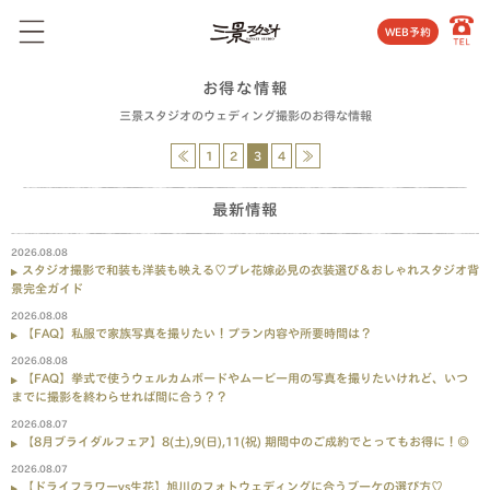
WEB予約
お得な情報
三景スタジオのウェディング撮影のお得な情報
≪
1
2
3
4
≫
最新情報
2026.08.08
スタジオ撮影で和装も洋装も映える♡プレ花嫁必見の衣装選び＆おしゃれスタジオ背
景完全ガイド
2026.08.08
【FAQ】私服で家族写真を撮りたい！プラン内容や所要時間は？
2026.08.08
【FAQ】挙式で使うウェルカムボードやムービー用の写真を撮りたいけれど、いつ
までに撮影を終わらせれば間に合う？？
2026.08.07
【8月ブライダルフェア】8(土),9(日),11(祝) 期間中のご成約でとってもお得に！◎
2026.08.07
【ドライフラワーvs生花】旭川のフォトウェディングに合うブーケの選び方♡