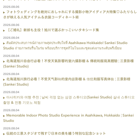
2026.08.06
フォトウェディングを絶対におしゃれにする撮影小物アイディア大特集♡ふたりらし
さが映える人気アイテム＆衣装コーディネート術
2026.08.06
【ご婚礼】新郎も主役！旭川で選ぶかっこいいタキシード集
2026.08.04
สัมผัสประสบการณ์ถ่ายภาพสุดประทับใจที่ Asahikawa Hokkaido! Sankei Studio
Studio ถ่ายภาพร่มรื่นในร่ม พร้อมบริการชุดกิโมโนและชุดแต่งงานระดับพรีเมียม
2026.08.04
北海道旭川自由行必看！不受天氣影響的室內攝影棚 & 傳統和服寫真體驗 | 三景影樓
(Sankei Studio)
2026.08.04
北海道旭川旅行必看！不受天气影响的室内摄影棚 & 传统和服写真体验 | 三景影楼
(Sankei Studio)
2026.08.04
아사히카와 여행 추천 | 날씨 걱정 없는 삼경 스튜디오(Sankei Studio) 실내 스튜디오
촬영 & 전통 기모노 체험
2026.08.04
Memorable Indoor Photo Studio Experience in Asahikawa, Hokkaido | Sankei
Studio
2026.08.04
伝統の三景スタジオで残す♡日本の美を纏う特別な記念ショット