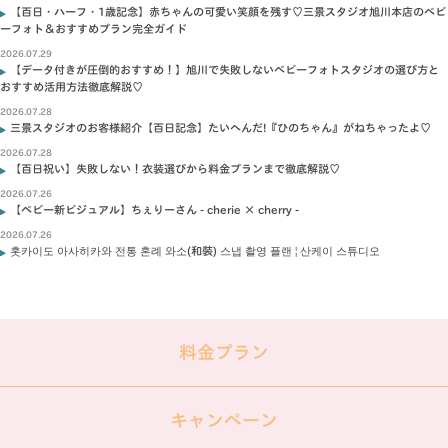
【百日・ハーフ・1歳記念】赤ちゃんの可愛い笑顔を残す♡三景スタジオ旭川本店のベビ
ーフォト＆おすすめプラン完全ガイド
2026.07.29
【データ付きが圧倒的おすすめ！】旭川で失敗しないベビーフォトスタジオの選び方と
おすすめ活用方法徹底解説♡
2026.07.28
三景スタジオのお客様紹介【百日記念】たいへんだ!『ひのちゃん』がねちゃったよ♡
2026.07.28
【百日祝い】失敗しない！衣装選びから料金プランまで徹底解説♡
2026.07.26
【ベビー新ビジュアル】ちぇりーさん - cherie × cherry -
2026.07.26
홋카이도 아사히카와 전통 혼례 와소(和裝) 스냅 촬영 플랜 | 산케이 스튜디오
料金プラン
キャンペーン