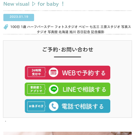
New visual ▷ for baby ！
2023.01.19
100日
1歳
ハーフバースデー
フォトスタジオ
ベビー
七五三
三景スタジオ
写真ス
タジオ
写真舘
北海道
旭川
百日記念
記念撮影
ご予約･お問い合わせ
・