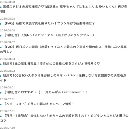
2026.08.08
三景スタジオのお客様紹介♡1歳記念♬ 双子ちゃん『はるとくん & ゆいとくん』再び登
場!!
2026.08.08
【FAQ】私服で家族写真を撮りたい！プラン内容や所要時間は？
2026.08.08
【1歳記念】人気No,1☆ビジュアル 〈雨上がりのクリアブルー〉
2026.08.07
【FAQ】百日祝いの着物（産着）ってなんで着るの？意味や柄の由来、後悔しない写真
の残し方
2026.08.03
旭川で1歳の誕生日写真！歩き始めの貴重な姿をスタジオで残そう♡
2026.08.02
旭川で100日祝いスタジオをお探しのママ・パパへ！後悔しない写真館選びの決定版ガ
イド
2026.08.01
【1歳記念におすすめ˚✧₊】一升あんぱん First harvest ！！
2026.07.31
【ベビーフォト】8月のお得なキャンペーン情報！
2026.07.31
【百日・1歳記念】後悔しない！赤ちゃんの笑顔を残すおすすめプランとスタジオ選びの
コツ
2026.07.30