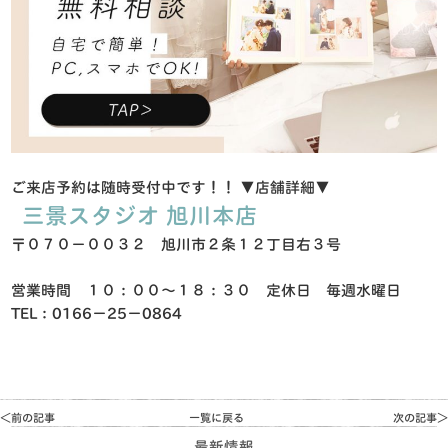
ご来店予約は随時受付中です！！
▼店舗詳細▼
三景スタジオ 旭川本店
〒０７０−００３２ 旭川市２条１２丁目右３号
営業時間 １０：００〜１８：３０ 定休日 毎週水曜日
TEL：0166−25−0864
＜前の記事
一覧に戻る
次の記事＞
最新情報