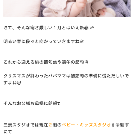
さて、そんな寒さ厳しい１月とはいえ新春 🌱
明るい春に段々と向かっていきますね🌸
これから迎える桃の節句🎎や端午の節句🎏
クリスマスが終わったパパママは初節句の準備に慌ただしいで
すよね😅
そんなお父様お母様に朗報❣️
三景スタジオでは現在
２
階の
ベビー・キッズスタジオ
🍼📛🎒👘
にて