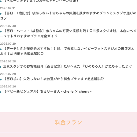
【ベビーフォト】8月のお得なキャンペーン情報！
2026.07.31
【百日・1歳記念】後悔しない！赤ちゃんの笑顔を残すおすすめプランとスタジオ選びの
コツ
2026.07.30
【百日・ハーフ・1歳記念】赤ちゃんの可愛い笑顔を残す♡三景スタジオ旭川本店のベビ
ーフォト＆おすすめプラン完全ガイド
2026.07.29
【データ付きが圧倒的おすすめ！】旭川で失敗しないベビーフォトスタジオの選び方と
おすすめ活用方法徹底解説♡
2026.07.28
三景スタジオのお客様紹介【百日記念】たいへんだ!『ひのちゃん』がねちゃったよ♡
2026.07.28
【百日祝い】失敗しない！衣装選びから料金プランまで徹底解説♡
2026.07.26
【ベビー新ビジュアル】ちぇりーさん - cherie × cherry -
料金プラン