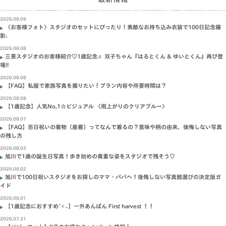
2026.08.09
〈お客様フォト〉スタジオのセットにぴったり！素敵なお持ち込み衣装で100日記念撮
影♩
2026.08.08
三景スタジオのお客様紹介♡1歳記念♬ 双子ちゃん『はるとくん & ゆいとくん』再び登
場!!
2026.08.08
【FAQ】私服で家族写真を撮りたい！プラン内容や所要時間は？
2026.08.08
【1歳記念】人気No,1☆ビジュアル 〈雨上がりのクリアブルー〉
2026.08.07
【FAQ】百日祝いの着物（産着）ってなんで着るの？意味や柄の由来、後悔しない写真
の残し方
2026.08.03
旭川で1歳の誕生日写真！歩き始めの貴重な姿をスタジオで残そう♡
2026.08.02
旭川で100日祝いスタジオをお探しのママ・パパへ！後悔しない写真館選びの決定版ガ
イド
2026.08.01
【1歳記念におすすめ˚✧₊】一升あんぱん First harvest ！！
2026.07.31