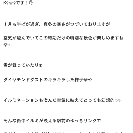
Kʕ•ᴥ•ʔです！✋
１月も半ばが過ぎ、真冬の寒さがつづいておりますが
空気が澄んでいてこの時期だけの特別な景色が楽しめますね
◎+.
雪が舞っていたり❄️
ダイヤモンドダストのキラキラした様子💎や
イルミネーションも澄んだ空気に映えてとっても幻想的✨✨
そんな街中イルミが映える駅前のゆっきリンクで