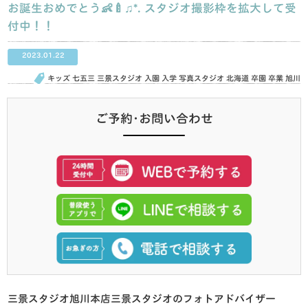
お誕生おめでとう👶🍼♫*. スタジオ撮影枠を拡大して受
付中！！
2023.01.22
キッズ
七五三
三景スタジオ
入園
入学
写真スタジオ
北海道
卒園
卒業
旭川
ご予約･お問い合わせ
三景スタジオ旭川本店三景スタジオのフォトアドバイザー