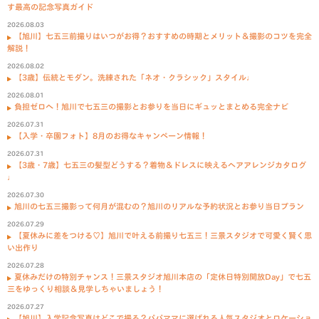
す最高の記念写真ガイド
2026.08.03
【旭川】七五三前撮りはいつがお得？おすすめの時期とメリット＆撮影のコツを完全
解説！
2026.08.02
【3歳】伝統とモダン。洗練された「ネオ・クラシック」スタイル♩
2026.08.01
負担ゼロへ！旭川で七五三の撮影とお参りを当日にギュッとまとめる完全ナビ
2026.07.31
【入学・卒園フォト】8月のお得なキャンペーン情報！
2026.07.31
【3歳・7歳】七五三の髪型どうする？着物＆ドレスに映えるヘアアレンジカタログ
♩
2026.07.30
旭川の七五三撮影って何月が混むの？旭川のリアルな予約状況とお参り当日プラン
2026.07.29
【夏休みに差をつける♡】旭川で叶える前撮り七五三！三景スタジオで可愛く賢く思
い出作り
2026.07.28
夏休みだけの特別チャンス！三景スタジオ旭川本店の「定休日特別開放Day」で七五
三をゆっくり相談＆見学しちゃいましょう！
2026.07.27
【旭川】入学記念写真はどこで撮る？パパママに選ばれる人気スタジオとロケーショ