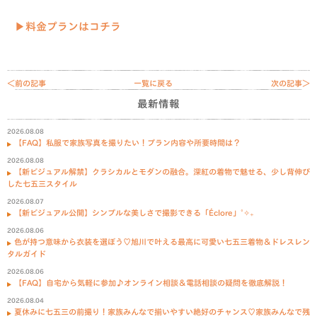
▶料金プランはコチラ
＜前の記事
一覧に戻る
次の記事＞
最新情報
2026.08.08
【FAQ】私服で家族写真を撮りたい！プラン内容や所要時間は？
2026.08.08
【新ビジュアル解禁】クラシカルとモダンの融合。深紅の着物で魅せる、少し背伸び
した七五三スタイル
2026.08.07
【新ビジュアル公開】シンプルな美しさで撮影できる「Éclore」˚✧₊
2026.08.06
色が持つ意味から衣装を選ぼう♡旭川で叶える最高に可愛い七五三着物＆ドレスレン
タルガイド
2026.08.06
【FAQ】自宅から気軽に参加♪オンライン相談＆電話相談の疑問を徹底解説！
2026.08.04
夏休みに七五三の前撮り！家族みんなで揃いやすい絶好のチャンス♡家族みんなで残