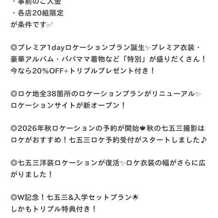
・事前のご入金
・各店20組限定
が条件です✅
◎プレミア1dayロケーションプラン誕生✨プレミア衣装・
豪華アルバム・パパママ着物など「特別」が盛りだくさん！
今なら20％OFF+トリプルプレゼント付き！
◎ロケ地全38箇所のロケーションプランがリニューアル✨
ロケーションサイトが新オープン！
◎2026年秋ロケーションの予約が開始🍁秋の七五三撮影は
ロケがおすすめ！七五三ロケ予約受付がスタートしました♪
◎七五三洋装ロケーションが復活✨ロケ衣装の幅がさらに広
がりました！
◎W記念！七五三&入学セットプラン🌟
しかもトリプル特典付き！