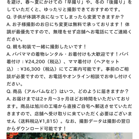
を避け、春〜夏にかけての「早撮り」や、冬の「後撮り」を
していただくと、ゆったりと撮影できておすすめです
。
Q. 子供が体調不良になってしまったら変更できますか？
A.
お子様撮影のお日にち変更は
無料
で承っております！
体
調が最優先ですので、無理をせず店舗へお電話にてご連絡く
ださい
。
Q. 親も和装で一緒に撮影したいです！
A.
パパママの着物レンタル・お着付けも大歓迎です！パパ
着付け：¥24,200（税込）、ママ着付け（ヘアセット
込）：¥36,300（税込）にてご案内可能です。事前のご相
談が必要ですので、お電話やオンライン相談でお申し付けく
ださい
。
Q. 商品（アルバムなど）はいつ、どのように届きますか？
A.
お届けまでは2ヶ月〜3ヶ月ほどお時間をいただいており
ます
。商品は旭川の工場から直接ご自宅へ郵送させていただ
きますので、店舗へ受け取りに来ていただく必要はございま
せん（送料税込¥1,815）
。なお、撮影データは
撮影の翌日
からダウンロード可能
です！